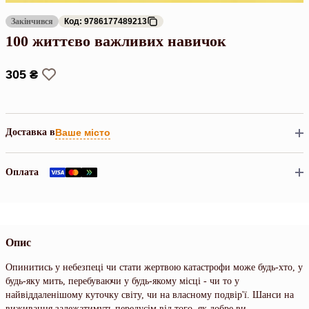
Закінчився
Код: 9786177489213
100 життєво важливих навичок
305 ₴
Доставка в
Ваше місто
Оплата
Опис
Опинитись у небезпеці чи стати жертвою катастрофи може будь-хто, у
будь-яку мить, перебуваючи у будь-якому місці - чи то у
найвіддаленішому куточку світу, чи на власному подвір'ї. Шанси на
виживання залежатимуть передусім від того, як добре ви