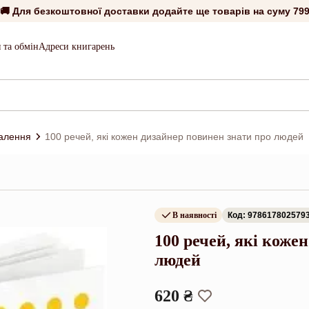
🚚 Для безкоштовної доставки додайте ще товарів на суму
799
 та обмін
Адреси книгарень
алення
100 речей, які кожен дизайнер повинен знати про людей
В наявності
Код: 978617802579
100 речей, які кож
людей
620 ₴