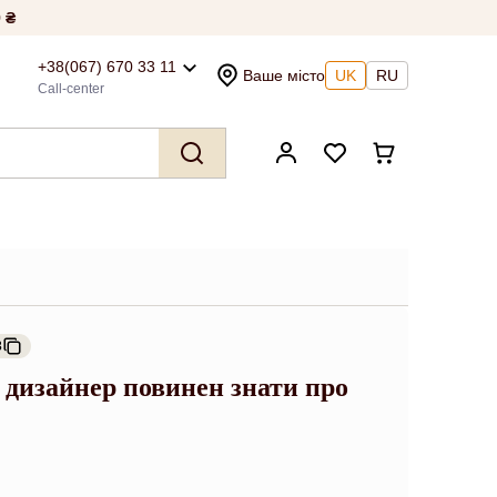
 ₴
+38(067) 670 33 11
Ваше місто
UK
RU
Call-center
3
ен дизайнер повинен знати про