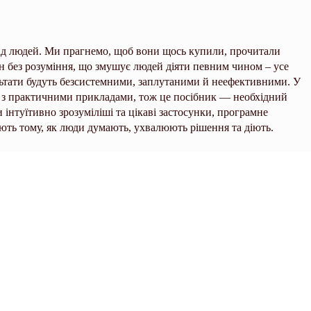
ід людей. Ми прагнемо, щоб вони щось купили, прочитали
н без розуміння, що змушує людей діяти певним чином – усе
ультати будуть безсистемними, заплутаними й неефективними. У
я з практичними прикладами, тож це посібник — необхідний
інтуїтивно зрозуміліші та цікаві застосунки, програмне
ають тому, як люди думають, ухвалюють рішення та діють.