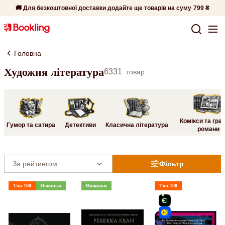
🚚 Для безкоштовної доставки додайте ще товарів на суму
799 ₴
Головна
Художня література
6331
товар
Комікси та гра
Гумор та сатира
Детективи
Класична література
романи
Фільтр
Топ-100
Новинки
Новинки
Топ-100