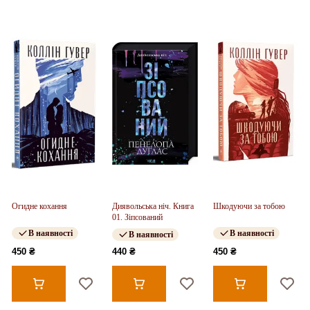
Огидне кохання
Диявольська ніч. Книга
Шкодуючи за тобою
01. Зіпсований
В наявності
В наявності
В наявності
450 ₴
440 ₴
450 ₴