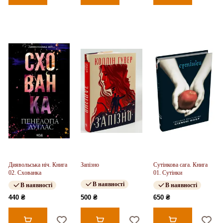
Диявольська ніч. Книга
Запізно
Сутінкова сага. Книга
02. Схованка
01. Сутінки
В наявності
В наявності
В наявності
440 ₴
500 ₴
650 ₴