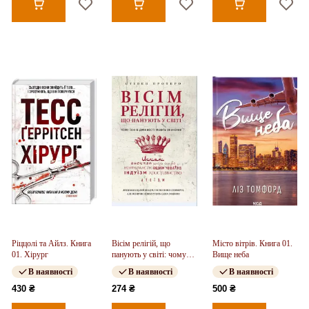
Ріццолі та Айлз. Книга
Вісім релігій, що
Місто вітрів. Книга 01.
01. Хірург
панують у світі: чому
Вище неба
їхні відмінності мають
В наявності
В наявності
В наявності
значення
430 ₴
274 ₴
500 ₴