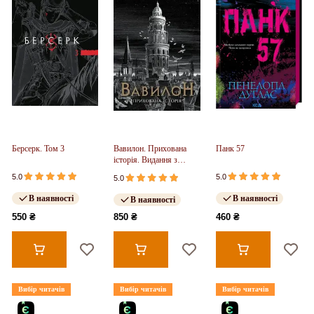
Берсерк. Том 3
Вавилон. Прихована
Панк 57
історія. Видання з
ілюстрованим зрізом
5.0
5.0
5.0
(у)
В наявності
В наявності
В наявності
550 ₴
850 ₴
460 ₴
Вибір читачів
Вибір читачів
Вибір читачів