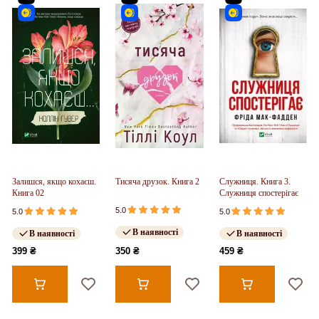
Залишся, якщо кохаєш.
Тисяча друзок. Книга 2
Служниця. Книга 3.
Книга 02
Служниця спостерігає
5.0
5.0
5.0
В наявності
В наявності
В наявності
399 ₴
350 ₴
459 ₴