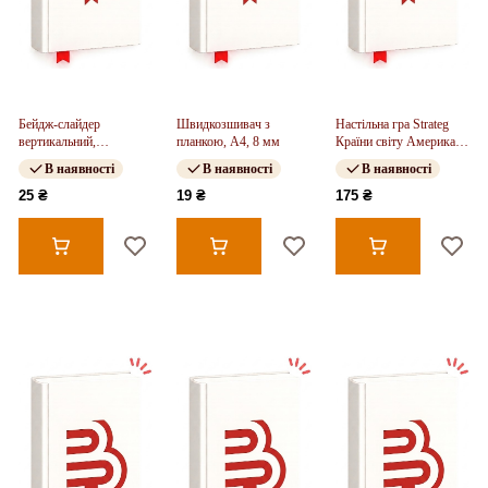
Бейдж-слайдер
Швидкозшивач з
Настільна гра Strateg
вертикальний,
планкою, А4, 8 мм
Країни світу Америка та
димчастий синій, 4500V
Океанія (31104)
В наявності
В наявності
В наявності
(54*85мм)
25 ₴
19 ₴
175 ₴