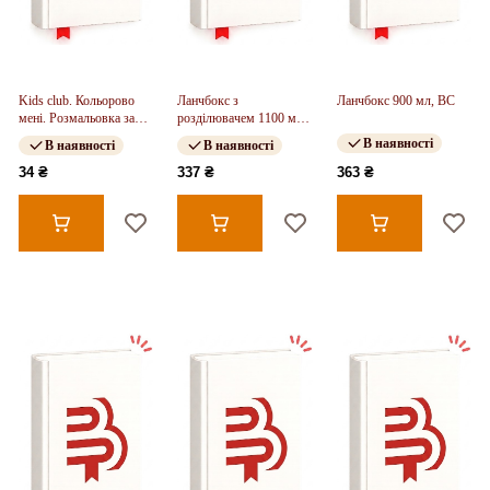
Kids club. Кольорово
Ланчбокс з
Ланчбокс 900 мл, BC
мені. Розмальовка за
розділювачем 1100 мл,
цифрами (укр)
синій
В наявності
В наявності
В наявності
34 ₴
337 ₴
363 ₴