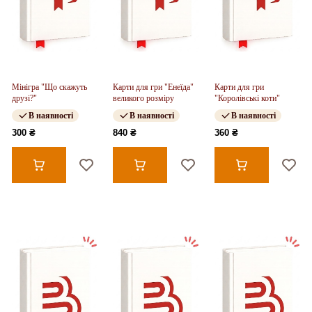
Мінігра "Що скажуть
Карти для гри "Енеїда"
Карти для гри
друзі?"
великого розміру
"Королівські коти"
В наявності
В наявності
В наявності
300 ₴
840 ₴
360 ₴