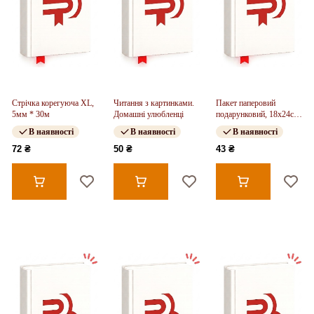
Стрічка корегуюча XL,
Читання з картинками.
Пакет паперовий
5мм * 30м
Домашні улюбленці
подарунковий, 18х24см,
CR
В наявності
В наявності
В наявності
72 ₴
50 ₴
43 ₴