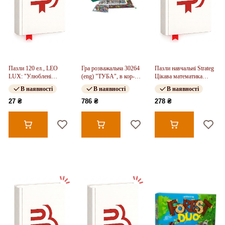
Пазли 120 ел., LEO
Гра розважальна 30264
Пазли навчальні Strateg
LUX: "Улюблені
(eng) "ТУБА", в кор-ці
Цікава математика
тварини", 8 шт в блоці,
30-30-7см
розвиваючі українською
В наявності
В наявності
В наявності
12 блоків в упаковці,
мовою мовою (532)
27 ₴
786 ₴
278 ₴