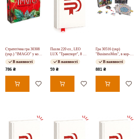
Стратегічна гра 30308
Пазли 220 ел., LEO
Гра 30516 (укр)
(укр.) "IMAGO" у кор-
LUX "Транспорт", 8 шт
"BusinessMen", в кор-ці
ці 30см-30см-7,5см
в блоці, 12 блоківв
30-30-7см
В наявності
В наявності
В наявності
упаковці
786 ₴
59 ₴
881 ₴