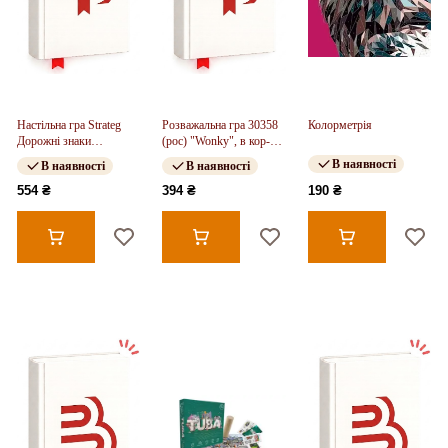
Настільна гра Strateg
Розважальна гра 30358
Колорметрія
Дорожні знаки
(рос) "Wonky", в кор-ці
розвиваюча
28-8,2-8,2 см
В наявності
В наявності
В наявності
українською мовою
(30245)
554 ₴
394 ₴
190 ₴