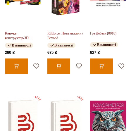
Книжка-
Riftforce. Поза межами /
Гра Дебати (0018)
конструктор-3D.
Beyond
Назустріч пригодам!
В наявності
В наявності
В наявності
Тачки 3
280 ₴
675 ₴
827 ₴