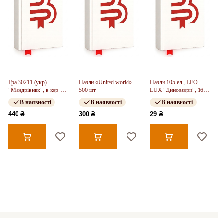
Гра 30211 (укр)
Пазли «United world»
Пазли 105 ел., LEO
"Мандрівник", в кор-ці
500 шт
LUX "Динозаври", 16
33-33-4,5см
шт в блоці, 12 блоків
В наявності
В наявності
В наявності
упаковці
440 ₴
300 ₴
29 ₴