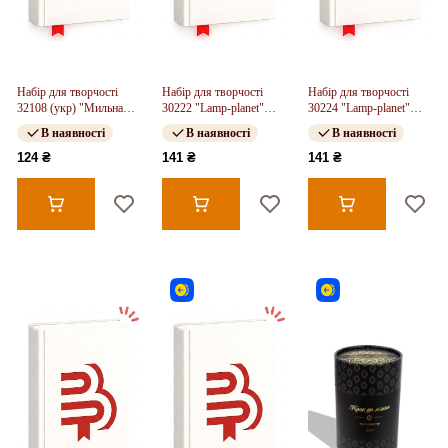
Набір для творчості
Набір для творчості
Набір для творчості
32108 (укр) "Мильна
30222 "Lamp-planet"
30224 "Lamp-planet"
вечірка - лебідь", в кор-
(укр.) ,в кор-ці 12-12-12
(укр.) ,в кор-ці 12-12-12
В наявності
В наявності
В наявності
ці 6,6-6,6-13 см
см
см
124 ₴
141 ₴
141 ₴