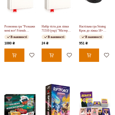
Розмовна гра "Розкажи
Набір тіста для ліпки
Настільна гра Strateg
мені все! Friends
71510 (укр) "Містер
Крок до ліжка 18+
edition"
тісто - 4 кольори ", в
українською мовою
В наявності
В наявності
В наявності
кор-ці 9*6,5*2,5см
(30376)
1080 ₴
24 ₴
951 ₴