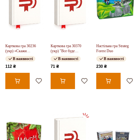
Карткова гра 30236
Карткова гра 30370
Настільна гра Strateg
(укр) «Скажи
(укр) "Все буде
Forest Duo
"паляниця"», в кор-ці
Україна", в кор-ці 14,3-
В наявності
В наявності
В наявності
14,3-9,3-2,3 см
9,3-2,3 см
112 ₴
71 ₴
230 ₴