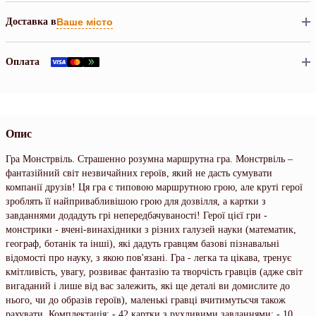
Доставка в
Ваше місто
Оплата
Опис
Гра Монстрвіль. Страшенно розумна маршрутна гра. Монстрвіль –
фантазійний світ незвичайних героїв, який не дасть сумувати
компанії друзів! Ця гра є типовою маршрутною грою, але круті герої
зроблять її найпривабливішою грою для дозвілля, а картки з
завданнями додадуть грі непередбачуваності! Герої цієї гри -
монстрики - вчені-винахідники з різних галузей науки (математик,
географ, ботанік та інші), які дадуть гравцям базові пізнавальні
відомості про науку, з якою пов'язані. Гра - легка та цікава, тренує
кмітливість, увагу, розвиває фантазію та творчість гравців (адже світ
вигаданий і лише від вас залежить, які ще деталі ви домислите до
нього, чи до образів героїв), маленькі гравці вчитимутьсчя також
рахувати. Комплектація: - 42 картки з рухливими завданнями; - 10